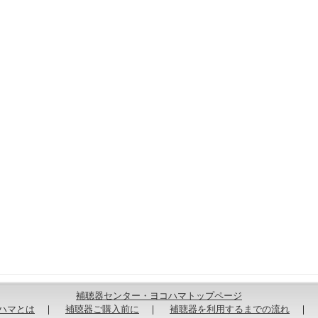
補聴器センター・ヨコハマトップページ
ハマとは
｜
補聴器ご購入前に
｜
補聴器を利用するまでの流れ