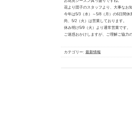
お花見シーズン真っ盛りですね。
花より団子のスタッフより、大事なお
今年は5/3（水）～5/8（月）の6日間
尚、5/2（火）は営業しております。
休み明け5/9（火）より通常営業です。
ご迷惑おかけしますが、ご理解ご協力
カテゴリー:
最新情報