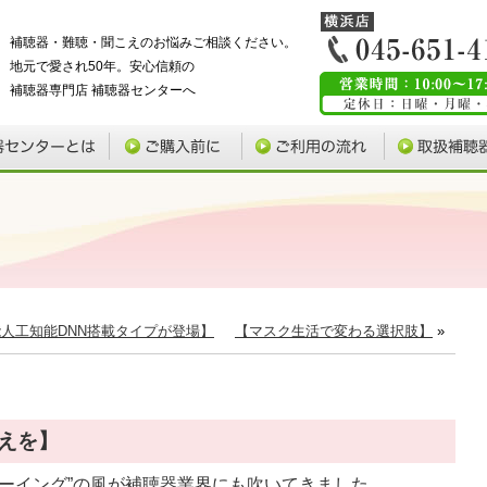
補聴器・難聴・聞こえのお悩みご相談ください。
地元で愛され50年。安心信頼の
補聴器専門店 補聴器センターへ
人工知能DNN搭載タイプが登場】
【マスク生活で変わる選択肢】
»
えを】
ビーイング”の風が補聴器業界にも吹いてきました。