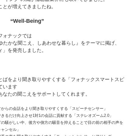
ことが増えてきましたね。
“Well-Being”
フォナックでは
ll-Being ゆたかな聞こえ、しあわせな暮らし』をテーマに掲げ、
ィ」を発売しました。
とばをより聞き取りやすくする「フォナックスマートスピ
ています
あなたの聞こえをサポートしてくれます。
方からの会話をより聞き取りやすくする「スピーチセンサー」
きるだけ向上させ1対1の会話に貢献する「ステレオズーム2.0」
どの騒がしい中、後方や側方の騒音を抑えることで目の前の相手の声を
キャンセル」