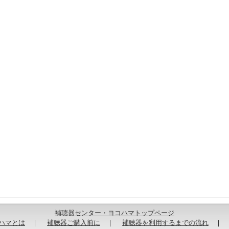
補聴器センター・ヨコハマトップページ
ハマとは
｜
補聴器ご購入前に
｜
補聴器を利用するまでの流れ